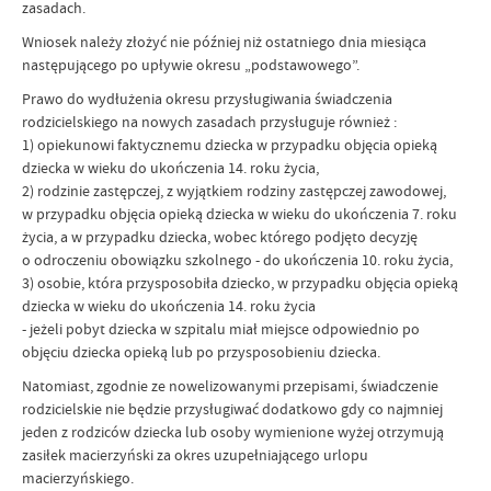
zasadach.
Wniosek należy złożyć nie później niż ostatniego dnia miesiąca
następującego po upływie okresu „podstawowego”.
Prawo do wydłużenia okresu przysługiwania świadczenia
rodzicielskiego na nowych zasadach przysługuje również :
1) opiekunowi faktycznemu dziecka w przypadku objęcia opieką
dziecka w wieku do ukończenia 14. roku życia,
2) rodzinie zastępczej, z wyjątkiem rodziny zastępczej zawodowej,
w przypadku objęcia opieką dziecka w wieku do ukończenia 7. roku
życia, a w przypadku dziecka, wobec którego podjęto decyzję
o odroczeniu obowiązku szkolnego - do ukończenia 10. roku życia,
3) osobie, która przysposobiła dziecko, w przypadku objęcia opieką
dziecka w wieku do ukończenia 14. roku życia
- jeżeli pobyt dziecka w szpitalu miał miejsce odpowiednio po
objęciu dziecka opieką lub po przysposobieniu dziecka.
Natomiast, zgodnie ze nowelizowanymi przepisami, świadczenie
rodzicielskie nie będzie przysługiwać dodatkowo gdy co najmniej
jeden z rodziców dziecka lub osoby wymienione wyżej otrzymują
zasiłek macierzyński za okres uzupełniającego urlopu
macierzyńskiego.