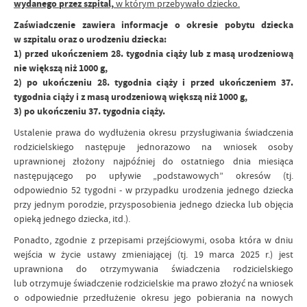
wydanego przez szpital,
w którym przebywało dziecko.
Zaświadczenie zawiera informacje o okresie pobytu dziecka
w szpitalu oraz o urodzeniu dziecka:
1) przed ukończeniem 28. tygodnia ciąży lub z masą urodzeniową
nie większą niż 1000 g,
2) po ukończeniu 28. tygodnia ciąży i przed ukończeniem 37.
tygodnia ciąży i z masą urodzeniową większą niż 1000 g,
3) po ukończeniu 37. tygodnia ciąży.
Ustalenie prawa do wydłużenia okresu przysługiwania świadczenia
rodzicielskiego następuje jednorazowo na wniosek osoby
uprawnionej złożony najpóźniej do ostatniego dnia miesiąca
następującego po upływie „podstawowych” okresów (tj.
odpowiednio 52 tygodni - w przypadku urodzenia jednego dziecka
przy jednym porodzie, przysposobienia jednego dziecka lub objęcia
opieką jednego dziecka, itd.).
Ponadto, zgodnie z przepisami przejściowymi, osoba która w dniu
wejścia w życie ustawy zmieniającej (tj. 19 marca 2025 r.) jest
uprawniona do otrzymywania świadczenia rodzicielskiego
lub otrzymuje świadczenie rodzicielskie ma prawo złożyć na wniosek
o odpowiednie przedłużenie okresu jego pobierania na nowych