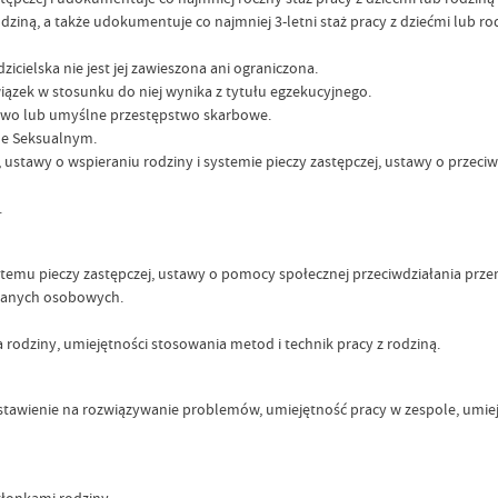
odziną, a także udokumentuje co najmniej 3-letni staż pracy z dziećmi lub ro
zicielska nie jest jej zawieszona ani ograniczona.
ązek w stosunku do niej wynika z tytułu egzekucyjnego.
wo lub umyślne przestępstwo skarbowe.
le Seksualnym.
tawy o wspieraniu rodziny i systemie pieczy zastępczej, ustawy o przeciw
.
ystemu pieczy zastępczej, ustawy o pomocy społecznej przeciwdziałania prz
 danych osobowych.
odziny, umiejętności stosowania metod i technik pracy z rodziną.
stawienie na rozwiązywanie problemów, umiejętność pracy w zespole, umie
złonkami rodziny.