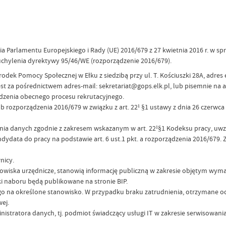
a Parlamentu Europejskiego i Rady (UE) 2016/679 z 27 kwietnia 2016 r. w 
chylenia dyrektywy 95/46/WE (rozporządzenie 2016/679).
omocy Społecznej w Ełku z siedzibą przy ul. T. Kościuszki 28A, adres e-ma
a pośrednictwem adres-mail: sekretariat@gops.elk.pl, lub pisemnie na ad
zenia obecnego procesu rekrutacyjnego.
 b rozporządzenia 2016/679 w związku z art. 22¹ §1 ustawy z dnia 26 czerw
ia danych zgodnie z zakresem wskazanym w art. 22¹§1 Kodeksu pracy, uwzgl
ydata do pracy na podstawie art. 6 ust.1 pkt. a rozporządzenia 2016/679.
nicy.
anowiska urzędnicze, stanowią informację publiczną w zakresie objętym wy
i naboru będą publikowane na stronie BIP.
 na określone stanowisko. W przypadku braku zatrudnienia, otrzymane od
ej.
tratora danych, tj. podmiot świadczący usługi IT w zakresie serwisowania 