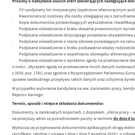
Prosimy o nadsyłanie swoich ofert zawierających następujące dok
· CV i podpisany list motywacyjny (opatrzone własnoręcznym pod
· Kwestionariusz osobowy dla osoby ubiegającej się o zatrudnienie
· Kopie dokumentów potwierdzających wykształcenie i kwalifikacj
· Podpisane oświadczenie o braku skazania prawomocnym wyrokiem
· Podpisane oświadczenie dotyczącego posiadania obywatelstwa pols
· Podpisane oświadczenie o stanie zdrowia pozwalającym na zatrud
· Podpisane oświadczenie o braku pozbawienia władzy rodzicielskiej 
· Podpisane oświadczenie o wypełnianiu obowiązku alimentacyjnego
· Podpisane oświadczenie o wyrażeniu zgody na przetwarzanie dan
o treści: „Wyrażam zgodę na przetwarzanie moich danych osobowych d
z 2019, poz. 1781) oraz zgodnie z Rozporządzeniem Parlamentu Europ
sprawie swobodnego przepływu takich danych oraz uchylenia dyrek
W przypadku wyłonienia kandydata na ww. stanowisko pracy, kandyd
Rejestru Karnego.
Termin, sposób i miejsce składania dokumentów:
Dokumenty, w zamkniętych kopertach, z dopiskiem „oferta pracy – as
na powyższy adres za pośrednictwem poczty w terminie
do dnia 6 lu
Wyklucza się przyjmowanie dokumentów aplikacyjnych drogą elek
certyfikatu, zgodnie z ustawą z dnia z dnia 5 września 2016 r. o usługac