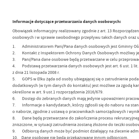
Informacje dotyczące przetwarzania danych osobowych:
Obowiązek informacyjny realizowany zgodnie z art. 13 Rozporządzeni
osobowych i w sprawie swobodnego przepływu takich danych oraz u
1. Administratorem Pani/Pana danych osobowych jest Gminny Ośrodek P
2. Kontakt z Inspektorem Ochrony Danych Osobowych możliwy jest z
3. Pani/Pana dane osobowe będą przetwarzane w celu przeprowad
4. Podstawą przetwarzania danych osobowych jest art. 6 ust. 1 lit.
z dnia 21 listopada 2008 r.
5. GOPS w Ełku żąda od osoby ubiegającej się o zatrudnienie podan
dodatkowych (w tym danych do kontaktu) jest możliwe za zgodą kand
określone w art. 9 ust.1 rozporządzenia 2016/679.
6. Dostęp do zebranych danych mają jedynie upoważnieni pracow
7. Informacje o kandydatach, którzy zgłosili się do naboru na st
o naborze, zgodnie z ustawą o pracownikach samorządowych i wynik
8. Dane będą przetwarzane do zakończenia procesu rekrutacyjnego
zniszczone, w sytuacji zatrudnienia zostaną złożone do teczki osobow
9. Odbiorcą danych może być podmiot działający na zlecenie adminis
10. Dane osobowe nie będą przekazywane innym odbiorcom.