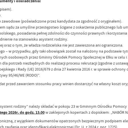
umenty i oświadczenia:
pisem).
.
e zawodowe (poświadczone przez kandydata za zgodność z oryginałem).
 sądu za umyślne przestępstwo ścigane z oskarżenia publicznego lub um
kiego, posiadania pełnej zdolności do czynności prawnych i korzystania z
nienie na stanowisku asystent rodziny.
oraz o tym, że władza rodzicielska nie jest zawieszona ani ograniczona.
 – w przypadku, gdy taki obowiązek został na nałożony na podstawie tyt
ych osobowych przez Gminny Ośrodek Pomocy Społecznej w Ełku w celu i 
la potrzeb niezbędnych do realizacji procesu rekrutacji (zgodnie z ustawą
ejskiego i Rady (UE) 2016/679 z dnia 27 kwietnia 2016 r. w sprawie ochron
tywy 95/46/WE (RODO)”.
at przed zawarciem stosunku pracy winien dostarczyć na własny koszt ory
ystent rodziny” należy składać w pokoju 23 w Gminnym Ośrodku Pomocy Społe
tego 2026r. do godz. 13.00
w zaklejonych kopertach z dopiskiem: „NABÓR
troniczną, z wyjątkiem dokumentów opatrzonych bezpiecznym podpisem e
h zaufania oraz identyfikacji elektronicznej (Dz. U. z 2024 r. poz. 1725).