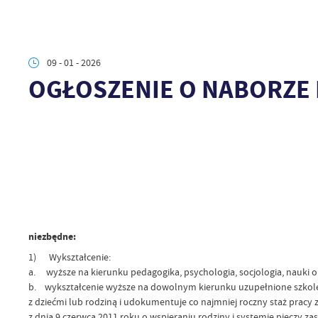
09 - 01 - 2026
OGŁOSZENIE O NABORZE 
niezbędne:
1) Wykształcenie:
a. wyższe na kierunku pedagogika, psychologia, socjologia, nauki o 
b. wykształcenie wyższe na dowolnym kierunku uzupełnione szkole
z dziećmi lub rodziną i udokumentuje co najmniej roczny staż prac
z dnia 9 czerwca 2011 roku o wspieraniu rodziny i systemie pieczy za