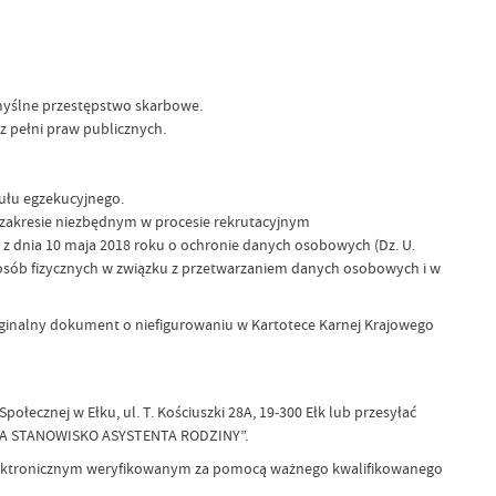
yślne przestępstwo skarbowe.
 pełni praw publicznych.
ułu egzekucyjnego.
zakresie niezbędnym w procesie rekrutacyjnym
 z dnia 10 maja 2018 roku o ochronie danych osobowych (Dz. U.
y osób fizycznych w związku z przetwarzaniem danych osobowych i w
ginalny dokument o niefigurowaniu w Kartotece Karnej Krajowego
cznej w Ełku, ul. T. Kościuszki 28A, 19-300 Ełk lub przesyłać
 NA STANOWISKO ASYSTENTA RODZINY”.
lektronicznym weryfikowanym za pomocą ważnego kwalifikowanego