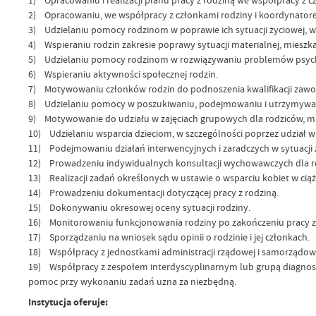
2) Opracowaniu, we współpracy z członkami rodziny i koordynatorem
3) Udzielaniu pomocy rodzinom w poprawie ich sytuacji życiowej
4) Wspieraniu rodzin zakresie poprawy sytuacji materialnej, mieszk
5) Udzielaniu pomocy rodzinom w rozwiązywaniu problemów psych
6) Wspieraniu aktywności społecznej rodzin.
7) Motywowaniu członków rodzin do podnoszenia kwalifikacji zaw
8) Udzielaniu pomocy w poszukiwaniu, podejmowaniu i utrzymywan
9) Motywowanie do udziału w zajęciach grupowych dla rodziców, maj
10) Udzielaniu wsparcia dzieciom, w szczególności poprzez udział w
11) Podejmowaniu działań interwencyjnych i zaradczych w sytuacji z
12) Prowadzeniu indywidualnych konsultacji wychowawczych dla rod
13) Realizacji zadań określonych w ustawie o wsparciu kobiet w ciąży
14) Prowadzeniu dokumentacji dotyczącej pracy z rodziną.
15) Dokonywaniu okresowej oceny sytuacji rodziny.
16) Monitorowaniu funkcjonowania rodziny po zakończeniu pracy z 
17) Sporządzaniu na wniosek sądu opinii o rodzinie i jej członkach.
18) Współpracy z jednostkami administracji rządowej i samorządowej
19) Współpracy z zespołem interdyscyplinarnym lub grupą diagnost
pomoc przy wykonaniu zadań uzna za niezbędną.
Instytucja oferuje: