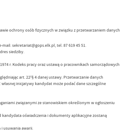
sprawie ochrony osób fizycznych w związku z przetwarzaniem danych
il: sekretariat@gops.elk.pl, tel. 87 619 45 51.
res siedziby.
ca 1974 r. Kodeks pracy oraz ustawą o pracownikach samorządowych
ędniając art. 22¹§ 4 danej ustawy. Przetwarzanie danych
 Z własnej inicjatywy kandydat może podać dane szczególne
maganiami związanymi ze stanowiskiem określonym w ogłoszeniu
 kandydata oświadczenia i dokumenty aplikacyjne zostaną
i usuwania awarii.