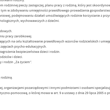
 rodzinnej pieczy zastępczej, planu pracy z rodziną, który jest skoordy
, w tym w zdobywaniu umiejętności prawidłowego prowadzenia gospodarst
aniowej, podejmowaniu działań umożliwiających rodzinie korzystanie z przys
ologicznych, wychowawczych z dziećmi.
odowych.
iu pracy zarobkowej.
ących na celu kształtowanie prawidłowych wzorców rodzicielskich i umiej
 zajęciach psycho-edukacyjnych.
agrożenia bezpieczeństwa dzieci i rodzin.
ziców i dzieci.
 i rodzin „Za życiem”.
rodziną.
, organizacjami pozarządowymi i innymi podmiotami i osobami specjalizujący
yczno-pomocową, o której mowa w art. 9 a ustawy z dnia 29 lipca 2005 o 