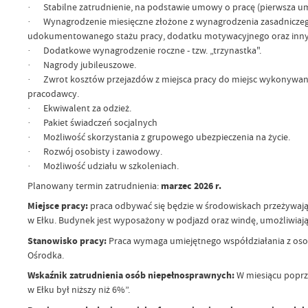
· Stabilne zatrudnienie, na podstawie umowy o pracę (pierwsza um
· Wynagrodzenie miesięczne złożone z wynagrodzenia zasadniczego
udokumentowanego stażu pracy, dodatku motywacyjnego oraz innyc
· Dodatkowe wynagrodzenie roczne - tzw. „trzynastka".
· Nagrody jubileuszowe.
· Zwrot kosztów przejazdów z miejsca pracy do miejsc wykonywani
pracodawcy.
· Ekwiwalent za odzież.
· Pakiet świadczeń socjalnych
· Możliwość skorzystania z grupowego ubezpieczenia na życie.
· Rozwój osobisty i zawodowy.
· Możliwość udziału w szkoleniach.
Planowany termin zatrudnienia:
marzec 2026 r.
Miejsce pracy:
praca odbywać się będzie w środowiskach przeżywają
w Ełku. Budynek jest wyposażony w podjazd oraz windę, umożliwiaj
Stanowisko pracy:
Praca wymaga umiejętnego współdziałania z osob
Ośrodka.
Wskaźnik zatrudnienia osób niepełnosprawnych:
W miesiącu poprz
w Ełku był niższy niż 6%”.