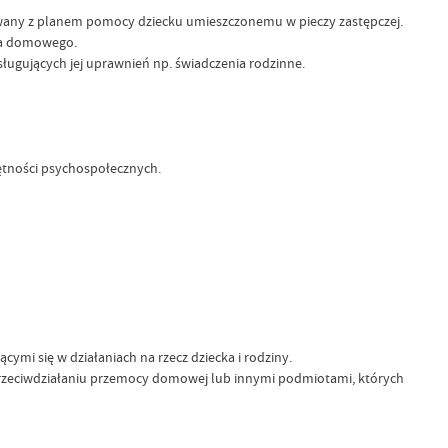
nowany z planem pomocy dziecku umieszczonemu w pieczy zastępczej.
wa domowego.
ługujących jej uprawnień np. świadczenia rodzinne.
ętności psychospołecznych.
mi się w działaniach na rzecz dziecka i rodziny.
przeciwdziałaniu przemocy domowej lub innymi podmiotami, których