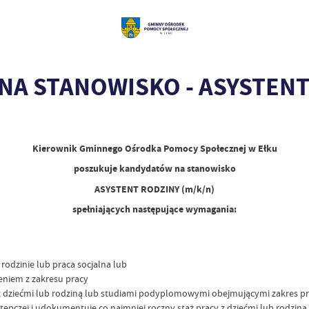
NA STANOWISKO - ASYSTENT
Kierownik Gminnego Ośrodka Pomocy Społecznej w Ełku
poszukuje kandydatów na stanowisko
ASYSTENT RODZINY (m/k/n)
spełniających następujące wymagania:
rodzinie lub praca socjalna lub
niem z zakresu pracy
y z dziećmi lub rodziną lub studiami podyplomowymi obejmującymi zakres pr
stępczej i udokumentuje co najmniej roczny staż pracy z dziećmi lub rodziną