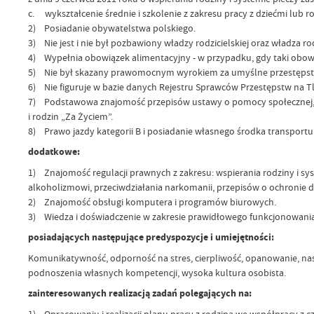
c. wykształcenie średnie i szkolenie z zakresu pracy z dziećmi lub r
2) Posiadanie obywatelstwa polskiego.
3) Nie jest i nie był pozbawiony władzy rodzicielskiej oraz władza rod
4) Wypełnia obowiązek alimentacyjny - w przypadku, gdy taki obowi
5) Nie był skazany prawomocnym wyrokiem za umyślne przestępst
6) Nie figuruje w bazie danych Rejestru Sprawców Przestępstw na T
7) Podstawowa znajomość przepisów ustawy o pomocy społecznej, us
i rodzin „Za Życiem”.
8) Prawo jazdy kategorii B i posiadanie własnego środka transportu
dodatkowe:
1) Znajomość regulacji prawnych z zakresu: wspierania rodziny i s
alkoholizmowi, przeciwdziałania narkomanii, przepisów o ochronie
2) Znajomość obsługi komputera i programów biurowych.
3) Wiedza i doświadczenie w zakresie prawidłowego funkcjonowania r
posiadających następujące predyspozycje i umiejętności:
Komunikatywność, odporność na stres, cierpliwość, opanowanie, na
podnoszenia własnych kompetencji, wysoka kultura osobista.
zainteresowanych realizacją zadań polegających na:
1) Opracowaniu i realizacji planu pracy z rodziną we współpracy z c