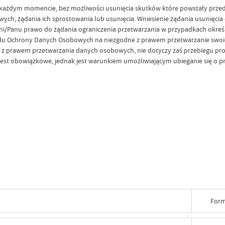
żdym momencie, bez możliwości usunięcia skutków które powstały przed j
h, żądania ich sprostowania lub usunięcia. Wniesienie żądania usunięcia d
i/Panu prawo do żądania ograniczenia przetwarzania w przypadkach określ
zędu Ochrony Danych Osobowych na niezgodne z prawem przetwarzanie swoi
ci z prawem przetwarzania danych osobowych, nie dotyczy zaś przebiegu proc
st obowiązkowe, jednak jest warunkiem umożliwiającym ubieganie się o pr
Form