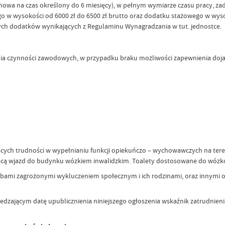
owa na czas określony do 6 miesięcy), w pełnym wymiarze czasu pracy, za
 w wysokości od 6000 zł do 6500 zł brutto oraz dodatku stażowego w wyso
h dodatków wynikających z Regulaminu Wynagradzania w tut. jednostce.
a czynności zawodowych, w przypadku braku możliwości zapewnienia dojaz
cych trudności w wypełnianiu funkcji opiekuńczo – wychowawczych na teren
ącą wjazd do budynku wózkiem inwalidzkim. Toalety dostosowane do wózkó
ami zagrożonymi wykluczeniem społecznym i ich rodzinami, oraz innymi oso
edzającym datę upublicznienia niniejszego ogłoszenia wskaźnik zatrudn