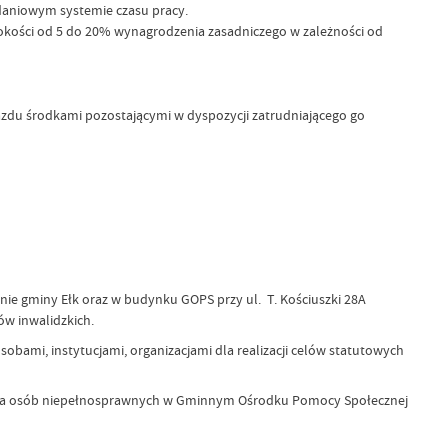
daniowym systemie czasu pracy.
kości od 5 do 20% wynagrodzenia zasadniczego w zależności od
du środkami pozostającymi w dyspozycji zatrudniającego go
ie gminy Ełk oraz w budynku GOPS przy ul. T. Kościuszki 28A
w inwalidzkich.
bami, instytucjami, organizacjami dla realizacji celów statutowych
ienia osób niepełnosprawnych w Gminnym Ośrodku Pomocy Społecznej