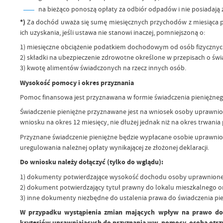
na bieżąco ponoszą opłaty za odbiór odpadów i nie posiadają z
*)
Za dochód uważa się sumę miesięcznych przychodów z miesiąca po
ich uzyskania, jeśli ustawa nie stanowi inaczej, pomniejszoną o:
1) miesięczne obciążenie podatkiem dochodowym od osób fizycznych
2) składki na ubezpieczenie zdrowotne określone w przepisach o św
3) kwotę alimentów świadczonych na rzecz innych osób.
Wysokość pomocy i okres przyznania
Pomoc finansowa jest przyznawana w formie świadczenia pieniężnego
Świadczenie pieniężne przyznawane jest na wniosek osoby uprawnio
wniosku na okres 12 miesięcy, nie dłużej jednak niż na okres trwani
Przyznane świadczenie pieniężne będzie wypłacane osobie uprawnio
uregulowania należnej opłaty wynikającej ze złożonej deklaracji.
Do wniosku należy dołączyć (tylko do wglądu):
1) dokumenty potwierdzające wysokość dochodu osoby uprawnione
2) dokument potwierdzający tytuł prawny do lokalu mieszkalnego or
3) inne dokumenty niezbędne do ustalenia prawa do świadczenia pi
W przypadku wystąpienia zmian mających wpływ na prawo do ś
kryteriów uprawniających do przyznania ww. pomocy, osoba otrz