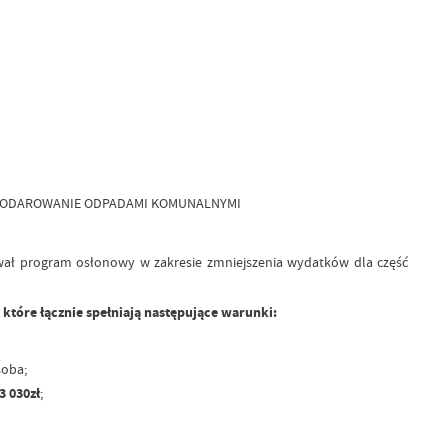
SPODAROWANIE ODPADAMI KOMUNALNYMI
wał program osłonowy w zakresie zmniejszenia wydatków dla część
tóre łącznie spełniają następujące warunki:
soba;
3 030zł
;