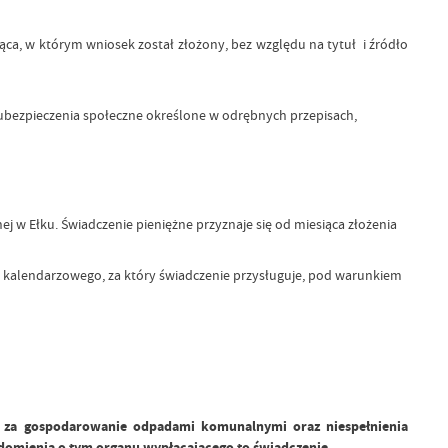
a, w którym wniosek został złożony, bez względu na tytuł i źródło
 ubezpieczenia społeczne określone w odrębnych przepisach,
 Ełku. Świadczenie pieniężne przyznaje się od miesiąca złożenia
 kalendarzowego, za który świadczenie przysługuje, pod warunkiem
i za gospodarowanie odpadami komunalnymi oraz niespełnienia
domienia o tym organu wypłacającego to świadczenie.