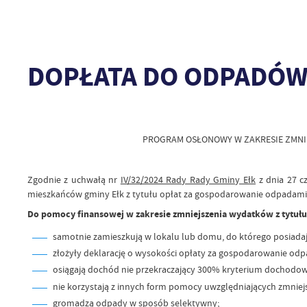
DOPŁATA DO ODPADÓ
PROGRAM OSŁONOWY W ZAKRESIE ZMNI
Zgodnie z uchwałą nr
IV/32/2024 Rady Rady Gminy Ełk
z dnia 27 c
mieszkańców gminy Ełk z tytułu opłat za gospodarowanie odpadami 
Do pomocy finansowej w zakresie zmniejszenia wydatków z tytułu
samotnie zamieszkują w lokalu lub domu, do którego posiadaj
złożyły deklarację o wysokości opłaty za gospodarowanie od
osiągają dochód nie przekraczający 300% kryterium dochodoweg
nie korzystają z innych form pomocy uwzględniających zmni
gromadzą odpady w sposób selektywny;