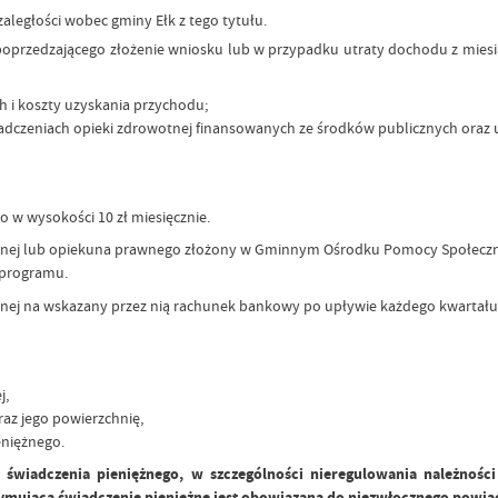
aległości wobec gminy Ełk z tego tytułu.
przedzającego złożenie wniosku lub w przypadku utraty dochodu z miesiąc
 i koszty uzyskania przychodu;
iadczeniach opieki zdrowotnej finansowanych ze środków publicznych oraz
 w wysokości 10 zł miesięcznie.
nej lub opiekuna prawnego złożony w Gminnym Ośrodku Pomocy Społecznej w
a programu.
nej na wskazany przez nią rachunek bankowy po upływie każdego kwartału
j,
az jego powierzchnię,
eniężnego.
wiadczenia pieniężnego, w szczególności nieregulowania należnośc
ymująca świadczenie pieniężne jest obowiązana do niezwłocznego powia