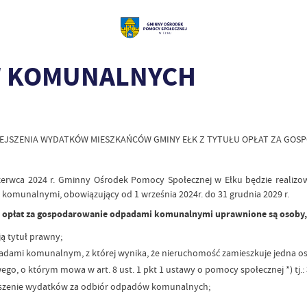
W KOMUNALNYCH
EJSZENIA WYDATKÓW MIESZKAŃCÓW GMINY EŁK Z TYTUŁU OPŁAT ZA GO
zerwca 2024 r. Gminny Ośrodek Pomocy Społecznej w Ełku będzie realizo
komunalnymi, obowiązujący od 1 września 2024r. do 31 grudnia 2029 r.
 opłat za gospodarowanie odpadami komunalnymi uprawnione są osoby, k
ą tytuł prawny;
padami komunalnym, z której wynika, że nieruchomość zamieszkuje jedna o
o, o którym mowa w art. 8 ust. 1 pkt 1 ustawy o pomocy społecznej *) tj.:
ejszenie wydatków za odbiór odpadów komunalnych;