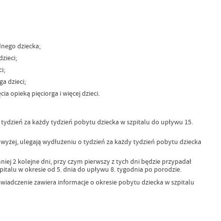
dnego dziecka;
zieci;
i;
a dzieci;
a opieką pięciorga i więcej dzieci.
tydzień za każdy tydzień pobytu dziecka w szpitalu do upływu 15.
 wyżej, ulegają wydłużeniu o tydzień za każdy tydzień pobytu dziecka
iej 2 kolejne dni, przy czym pierwszy z tych dni będzie przypadał
pitalu w okresie od 5. dnia do upływu 8. tygodnia po porodzie.
iadczenie zawiera informacje o okresie pobytu dziecka w szpitalu