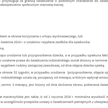
przysługuje za granicą świadczenie o podobnym charakterze do świadcz
abezpieczeniu społecznym stanowią inaczej.
eckiem w okresie korzystania z urlopu wychowawczego, lub
kwietnia 2014 r. o ustaleniu i wypłacie zasiłków dla opiekunów
ną.
iąca urodzenia lub przysposobienia dziecka, a w przypadku opiekuna fakty
o ustalenie prawa do świadczenia rodzicielskiego został złożony w terminie 
 wyjątkiem rodziny zastępczej zawodowej, od dnia objęcia dziecka opieką.
 w okresie 52 tygodni, w przypadku urodzenia (przysposobienia, objęcia o
a rodzicielskiego ustala się, począwszy od miesiąca, w którym wpłynął wnios
 termin 3 miesięcy, jest liczony od dnia skrócenia okresu pobierania świad
e macierzyńskie jest także, iż od 1 stycznia 2016 r. minimalna wysokość
acji w szczególności przepisów ustawy o świadczeniach pieniężnych z ubezpi