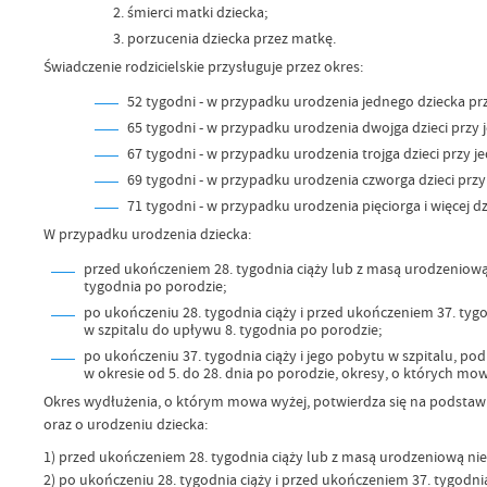
śmierci matki dziecka;
porzucenia dziecka przez matkę.
Świadczenie rodzicielskie przysługuje przez okres:
52 tygodni - w przypadku urodzenia jednego dziecka pr
65 tygodni - w przypadku urodzenia dwojga dzieci przy 
67 tygodni - w przypadku urodzenia trojga dzieci przy je
69 tygodni - w przypadku urodzenia czworga dzieci przy
71 tygodni - w przypadku urodzenia pięciorga i więcej dzi
W przypadku urodzenia dziecka:
przed ukończeniem 28. tygodnia ciąży lub z masą urodzeniową 
tygodnia po porodzie;
po ukończeniu 28. tygodnia ciąży i przed ukończeniem 37. tygo
w szpitalu do upływu 8. tygodnia po porodzie;
po ukończeniu 37. tygodnia ciąży i jego pobytu w szpitalu, po
w okresie od 5. do 28. dnia po porodzie, okresy, o których mo
Okres wydłużenia, o którym mowa wyżej, potwierdza się na podstawie
oraz o urodzeniu dziecka:
1) przed ukończeniem 28. tygodnia ciąży lub z masą urodzeniową nie 
2) po ukończeniu 28. tygodnia ciąży i przed ukończeniem 37. tygodnia