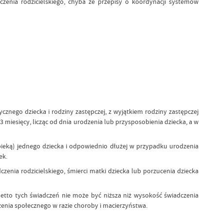
enia rodzicielskiego, chyba że przepisy o koordynacji systemów
cznego dziecka i rodziny zastępczej, z wyjątkiem rodziny zastępczej
3 miesięcy, licząc od dnia urodzenia lub przysposobienia dziecka, a w
pieką) jednego dziecka i odpowiednio dłużej w przypadku urodzenia
ek.
czenia rodzicielskiego, śmierci matki dziecka lub porzucenia dziecka
 netto tych świadczeń nie może być niższa niż wysokość świadczenia
eczenia społecznego w razie choroby i macierzyństwa.