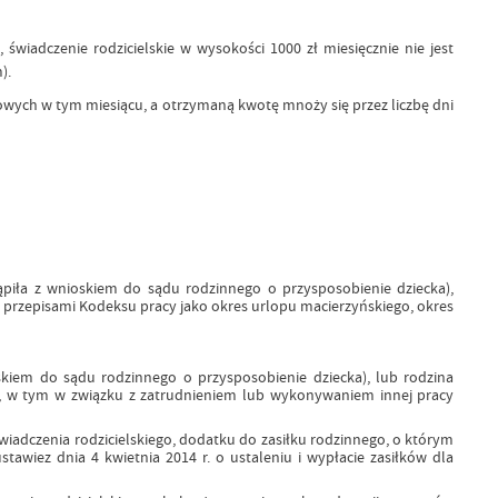
świadczenie rodzicielskie w wysokości 1000 zł miesięcznie nie jest
).
rzowych w tym miesiącu, a otrzymaną kwotę mnoży się przez liczbę dni
stąpiła z wnioskiem do sądu rodzinnego o przysposobienie dziecka),
y przepisami Kodeksu pracy jako okres urlopu macierzyńskiego, okres
ioskiem do sądu rodzinnego o przysposobienie dziecka), lub rodzina
em, w tym w związku z zatrudnieniem lub wykonywaniem innej pracy
adczenia rodzicielskiego, dodatku do zasiłku rodzinnego, o którym
awiez dnia 4 kwietnia 2014 r. o ustaleniu i wypłacie zasiłków dla