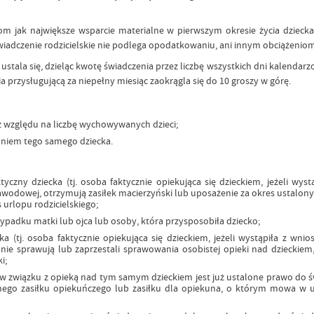
 jak największe wsparcie materialne w pierwszym okresie życia dziecka, 
iadczenie rodzicielskie nie podlega opodatkowaniu, ani innym obciążeniom
 ustala się, dzieląc kwotę świadczenia przez liczbę wszystkich dni kalenda
 przysługującą za niepełny miesiąc zaokrągla się do 10 groszy w górę.
z względu na liczbę wychowywanych dzieci;
aniem tego samego dziecka.
yczny dziecka (tj. osoba faktycznie opiekująca się dzieckiem, jeżeli wy
zawodowej, otrzymują zasiłek macierzyński lub uposażenie za okres ustalon
urlopu rodzicielskiego;
zypadku matki lub ojca lub osoby, która przysposobiła dziecko;
a (tj. osoba faktycznie opiekująca się dzieckiem, jeżeli wystąpiła z wn
, nie sprawują lub zaprzestali sprawowania osobistej opieki nad dziecki
i;
związku z opieką nad tym samym dzieckiem jest już ustalone prawo do świ
nego zasiłku opiekuńczego lub zasiłku dla opiekuna, o którym mowa w ust