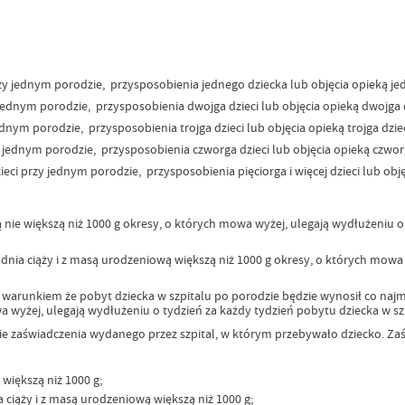
zy jednym porodzie, przysposobienia jednego dziecka lub objęcia opieką je
jednym porodzie, przysposobienia dwojga dzieci lub objęcia opieką dwojga d
dnym porodzie, przysposobienia trojga dzieci lub objęcia opieką trojga dziec
 jednym porodzie, przysposobienia czworga dzieci lub objęcia opieką czworg
eci przy jednym porodzie, przysposobienia pięciorga i więcej dzieci lub objęci
nie większą niż 1000 g okresy, o których mowa wyżej, ulegają wydłużeniu o 
dnia ciąży i z masą urodzeniową większą niż 1000 g okresy, o których mowa
d warunkiem że pobyt dziecka w szpitalu po porodzie będzie wynosił co najmn
wa wyżej, ulegają wydłużeniu o tydzień za każdy tydzień pobytu dziecka w sz
 zaświadczenia wydanego przez szpital, w którym przebywało dziecko. Zaśw
większą niż 1000 g;
 ciąży i z masą urodzeniową większą niż 1000 g;