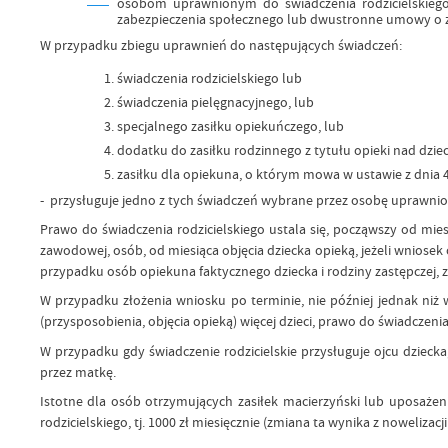
osobom uprawnionym do świadczenia rodzicielskiego 
zabezpieczenia społecznego lub dwustronne umowy o z
W przypadku zbiegu uprawnień do następujących świadczeń:
świadczenia rodzicielskiego lub
świadczenia pielęgnacyjnego, lub
specjalnego zasiłku opiekuńczego, lub
dodatku do zasiłku rodzinnego z tytułu opieki nad dzi
zasiłku dla opiekuna, o którym mowa w ustawie z dnia 4 
- przysługuje jedno z tych świadczeń wybrane przez osobę uprawnio
Prawo do świadczenia rodzicielskiego ustala się, począwszy od mies
zawodowej, osób, od miesiąca objęcia dziecka opieką, jeżeli wniosek 
przypadku osób opiekuna faktycznego dziecka i rodziny zastępczej, z
W przypadku złożenia wniosku po terminie, nie później jednak niż
(przysposobienia, objęcia opieką) więcej dzieci, prawo do świadczeni
W przypadku gdy świadczenie rodzicielskie przysługuje ojcu dziecka,
przez matkę.
Istotne dla osób otrzymujących zasiłek macierzyński lub uposażeni
rodzicielskiego, tj. 1000 zł miesięcznie (zmiana ta wynika z noweliz