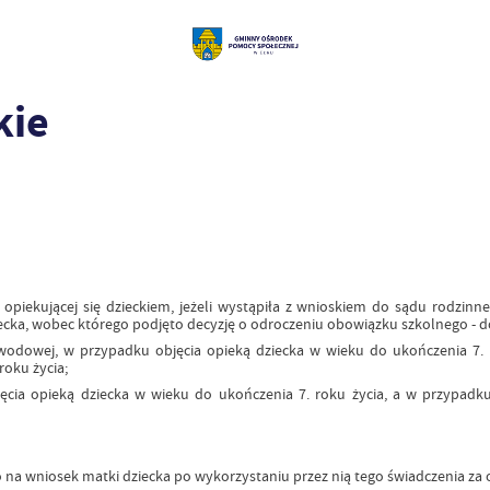
kie
 opiekującej się dzieckiem, jeżeli wystąpiła z wnioskiem do sądu rodzin
ecka, wobec którego podjęto decyzję o odroczeniu obowiązku szkolnego - do
zawodowej, w przypadku objęcia opieką dziecka w wieku do ukończenia 7.
roku życia;
jęcia opieką dziecka w wieku do ukończenia 7. roku życia, a w przypad
o na wniosek matki dziecka po wykorzystaniu przez nią tego świadczenia za 