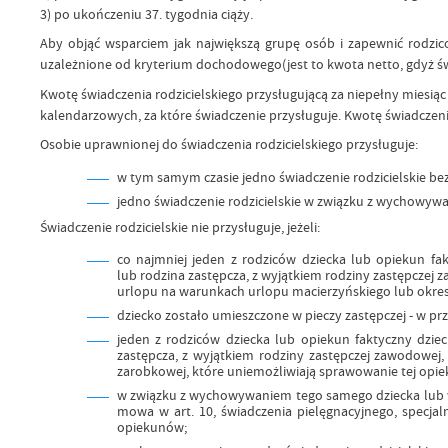
3) po ukończeniu 37. tygodnia ciąży.
Aby objąć wsparciem jak największą grupę osób i zapewnić rodzicom
uzależnione od kryterium dochodowego(jest to kwota netto, gdyż św
Kwotę świadczenia rodzicielskiego przysługującą za niepełny miesiąc
kalendarzowych, za które świadczenie przysługuje. Kwotę świadczenia
Osobie uprawnionej do świadczenia rodzicielskiego przysługuje:
w tym samym czasie jedno świadczenie rodzicielskie be
jedno świadczenie rodzicielskie w związku z wychowyw
Świadczenie rodzicielskie nie przysługuje, jeżeli:
co najmniej jeden z rodziców dziecka lub opiekun fakt
lub rodzina zastępcza, z wyjątkiem rodziny zastępczej 
urlopu na warunkach urlopu macierzyńskiego lub okres 
dziecko zostało umieszczone w pieczy zastępczej - w pr
jeden z rodziców dziecka lub opiekun faktyczny dzieck
zastępcza, z wyjątkiem rodziny zastępczej zawodowej
zarobkowej, które uniemożliwiają sprawowanie tej opiek
w związku z wychowywaniem tego samego dziecka lub w 
mowa w art. 10, świadczenia pielęgnacyjnego, specjal
opiekunów;