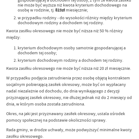
gospodarującej a dochodem tej osoby, z tym że kwota zasiłku
nie może być wyższa niż kwota kryterium dochodowego na
osobę w rodzinie, tj.
823zł
miesięcznie;
w przypadku rodziny - do wysokości różnicy między kryterium
dochodowym rodziny a dochodem tej rodziny.
Kwota zasiłku okresowego nie może być niższa niż 50 % różnicy
między:
kryterium dochodowym osoby samotnie gospodarującej a
dochodem tej osoby;
kryterium dochodowym rodziny a dochodem tej rodziny.
Kwota zasiłku okresowego nie może być niższa niż 20 zł miesięcznie.
W przypadku podjęcia zatrudnienia przez osobę objętą kontraktem
socjalnym pobierającą zasiłek okresowy, może być on wypłacany
nadal niezależnie od dochodu, do dnia wynikającego z decyzji
przyznającej zasiłek okresowy, nie dłużej jednak niż do 2 miesięcy od
dnia, w którym osoba została zatrudniona.
Okres, na jaki jest przyznawany zasiłek okresowy, ustala ośrodek
pomocy społecznej na podstawie okoliczności sprawy.
Rada gminy, w drodze uchwały, może podwyższyć minimalne kwoty
zasiłku okresowego.