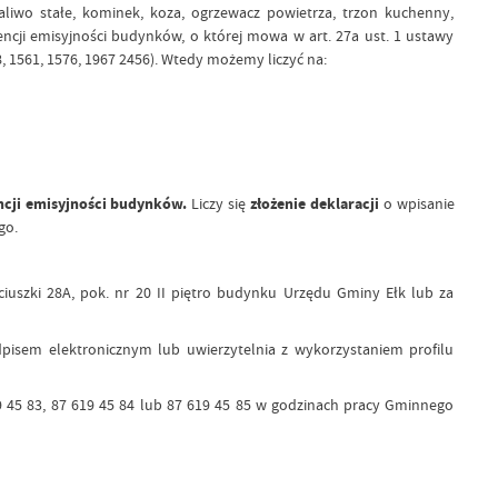
iwo stałe, kominek, koza, ogrzewacz powietrza, trzon kuchenny,
ncji emisyjności budynków, o której mowa w art. 27a ust. 1 ustawy
8, 1561, 1576, 1967 2456). Wtedy możemy liczyć na:
ncji emisyjności budynków.
Liczy się
złożenie deklaracji
o wpisanie
go.
uszki 28A, pok. nr 20 II piętro budynku Urzędu Gminy Ełk lub za
isem elektronicznym lub uwierzytelnia z wykorzystaniem profilu
45 83, 87 619 45 84 lub 87 619 45 85 w godzinach pracy Gminnego