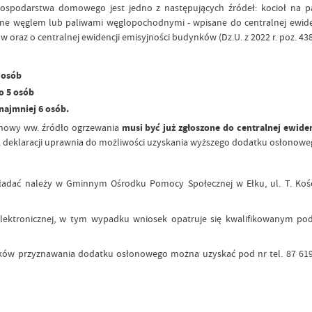
podarstwa domowego jest jedno z następujących źródeł: kocioł na pal
lane węglem lub paliwami węglopochodnymi - wpisane do centralnej ewide
w oraz o centralnej ewidencji emisyjności budynków (Dz.U. z 2022 r. poz. 43
 osób
o 5 osób
najmniej 6 osób.
onowy ww. źródło ogrzewania
musi być już zgłoszone do centralnej ewide
ww. deklaracji uprawnia do możliwości uzyskania wyższego dodatku osłonowe
kładać należy w Gminnym Ośrodku Pomocy Społecznej w Ełku, ul. T. Kości
ektronicznej, w tym wypadku wniosek opatruje się kwalifikowanym podp
ków przyznawania dodatku osłonowego można uzyskać pod nr tel. 87 619 