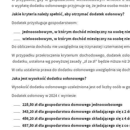
o wypłatę dodatku osłonowego przyjmuje się, że jedna osoba może
Jakie kryteria należy spełnić, aby otrzymać dodatek osłonowy?
Dodatek przysługuje gospodarstwom:
jednoosobowym, w którym dochód miesięczny na osobę nie p
wieloosobowym, w którym dochód miesięczny na osobę nie p
Do obliczenia dochodu nie uwzględnia się trzynastej i czternastej em
W przypadku przekroczenia kryterium dochodowego, dodatek osłon
dodatku, ustalona wg powyższej zasady „zł za zł” będzie niższa niż 20
W celu ustalenia prawa do dodatku osłonowego uwzględnia się doc
Jaka jest wysokość dodatku osłonowego?
Wysokość dodatku osłonowego uzależniona jest od liczby osób w 
Dodatek osłonowy w 2024 r. wyniesie:
228,80 zł dla gospodarstwa domowego jednoosobowego
343,20 zł dla gospodarstwa domowego składającego się z 2 d
486,20 zł dla gospodarstwa domowego składającego się z 4 d
657,80 zł dla gospodarstwa domowego składającego się z co 