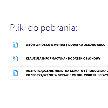
Pliki do pobrania:
WZÓR WNIOSKU O WYPŁATĘ DODATKU OSŁONOWEGO -
KLAUZULA INFORMACYJNA - DODATEK OSŁONOWY
ROZPORZĄDZENIE MINISTRA KLIMATU I ŚRODOWISKA Z 
ROZPORZĄDZENIE W SPRAWIE WZORU WNIOSKU O W