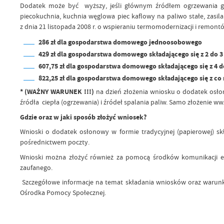
Dodatek może być wyższy, jeśli głównym źródłem ogrzewania gos
piecokuchnia, kuchnia węglowa piec kaflowy na paliwo stałe, zasi
z dnia 21 listopada 2008 r. o wspieraniu termomodernizacji i remontó
286 zł dla gospodarstwa domowego jednoosobowego
429 zł dla gospodarstwa domowego składającego się z 2 do 3
607,75 zł dla gospodarstwa domowego składającego się z 4 d
822,25 zł dla gospodarstwa domowego składającego się z co 
* (WAŻNY WARUNEK !!!)
na dzień złożenia wniosku o dodatek osł
źródła ciepła (ogrzewania) i źródeł spalania paliw. Samo złożenie 
Gdzie oraz w jaki sposób złożyć wniosek?
Wnioski o dodatek osłonowy w formie tradycyjnej (papierowej) s
pośrednictwem poczty.
Wnioski można złożyć również za pomocą środków komunikacji el
zaufanego.
Szczegółowe informacje na temat składania wniosków oraz warun
Ośrodka Pomocy Społecznej.