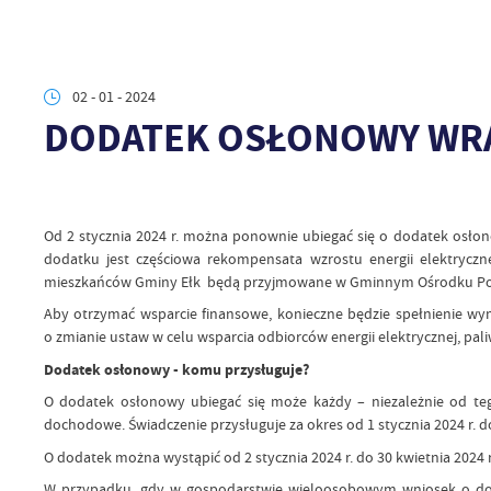
02 - 01 - 2024
DODATEK OSŁONOWY WRAC
Od 2 stycznia 2024 r. można ponownie ubiegać się o dodatek osł
dodatku jest częściowa rekompensata wzrostu energii elektrycz
mieszkańców Gminy Ełk będą przyjmowane w Gminnym Ośrodku Pom
Aby otrzymać wsparcie finansowe, konieczne będzie spełnienie w
o zmianie ustaw w celu wsparcia odbiorców energii elektrycznej, paliw
Dodatek osłonowy - komu przysługuje?
O dodatek osłonowy ubiegać się może każdy – niezależnie od te
dochodowe. Świadczenie przysługuje za okres od 1 stycznia 2024 r. d
O dodatek można wystąpić od 2 stycznia 2024 r. do 30 kwietnia 2024
W przypadku, gdy w gospodarstwie wieloosobowym wniosek o dodat