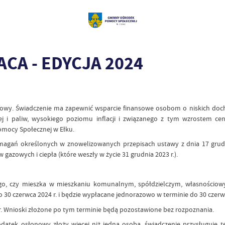
A - EDYCJA 2024
onowy. Świadczenie ma zapewnić wsparcie finansowe osobom o niskich doc
nej i paliw, wysokiego poziomu inflacji i związanego z tym wzrostem 
ocy Społecznej w Ełku.
ymagań określonych w znowelizowanych przepisach ustawy z dnia 17 grudn
 gazowych i ciepła (które weszły w życie 31 grudnia 2023 r.).
go, czy mieszka w mieszkaniu komunalnym, spółdzielczym, własnościow
o 30 czerwca 2024 r. i będzie wypłacane jednorazowo w terminie do 30 czerw
 r. Wnioski złożone po tym terminie będą pozostawione bez rozpoznania.
ek osłonowy złoży więcej niż jedna osoba, świadczenie przysługuje t