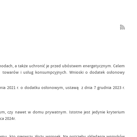
hodach, a także uchronić je przed ubóstwem energetycznym. Celem
cen towarów i usług konsumpcyjnych. Wnioski o dodatek osłonowy
ia 2021 r. o dodatku osłonowym, ustawą z dnia 7 grudnia 2023 r.
ym, czy nawet w domu prywatnym. Istotne jest jedynie kryterium
ca 2024r.
emu, kto pierwszy złoży wniosek. Na potrzeby składania wniosków